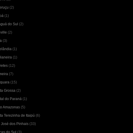
peruçu
(2)
poá
(1)
aguá do Sul
(2)
ville
(2)
a
(3)
elândia
(1)
ianeira
(1)
retes
(12)
meira
(7)
aquara
(15)
ta Grossa
(2)
tal do Paraná
(1)
to Amazonas
(5)
ta Terezinha de Itaipú
(6)
 José dos Pinhais
(33)
cas do Sul
(3)