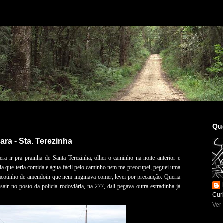
Qu
ra - Sta. Terezinha
era ir pra prainha de Santa Terezinha, olhei o caminho na noite anterior e
a que teria comida e água fácil pelo caminho nem me preocupei, peguei uma
cotinho de amendoin que nem imginava comer, levei por precaução. Queria
air no posto da polícia rodoviária, na 277, dali pegava outra estradinha já
Curi
Ver