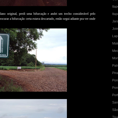
Ita
ano original, perdi uma bifurcação e andei um trecho considerável pelo
Ita
ocurar a bifurcação certa estava descartado, então segui adiante pra ver onde
Jar
Join
Lap
Mat
Med
Mor
Pal
Pir
Pon
Pon
Por
San
São
Tiju