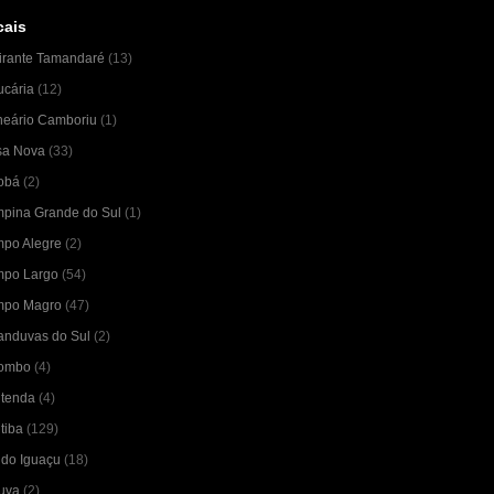
cais
irante Tamandaré
(13)
ucária
(12)
neário Camboriu
(1)
sa Nova
(33)
obá
(2)
pina Grande do Sul
(1)
po Alegre
(2)
po Largo
(54)
po Magro
(47)
anduvas do Sul
(2)
ombo
(4)
tenda
(4)
tiba
(129)
 do Iguaçu
(18)
uva
(2)