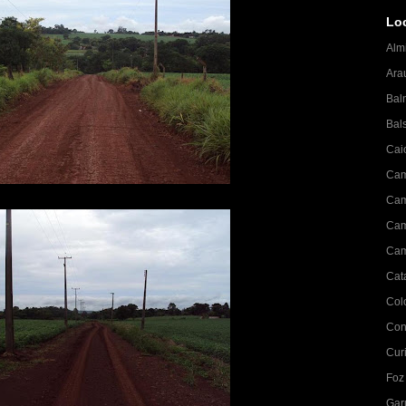
Lo
Alm
Ara
Bal
Bal
Cai
Cam
Cam
Cam
Cam
Cat
Col
Con
Curi
Foz
Gar